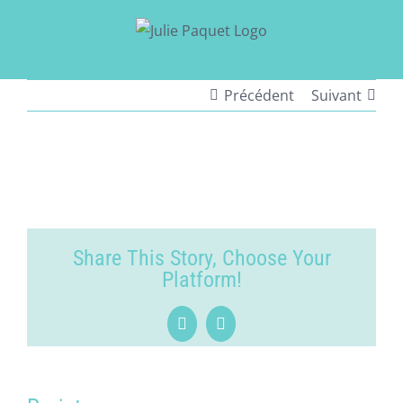
Passer
au
contenu
Précédent
Suivant
View
Larger
Image
Share This Story, Choose Your
Platform!
Facebook
LinkedIn