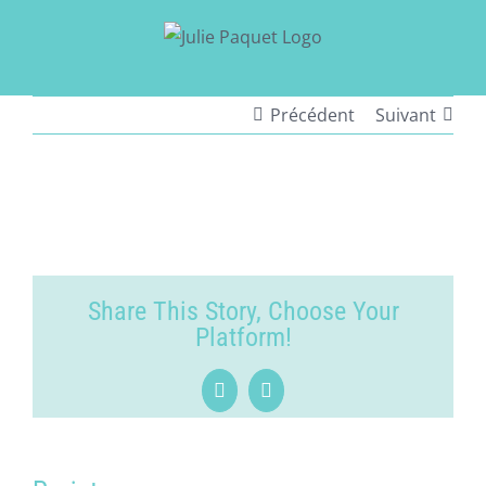
Passer
au
contenu
Précédent
Suivant
View
Larger
Image
Share This Story, Choose Your
Platform!
Facebook
LinkedIn