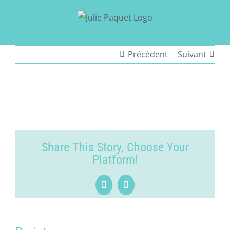
Passer
au
contenu
Précédent
Suivant
View
Larger
Image
Share This Story, Choose Your
Platform!
Facebook
LinkedIn