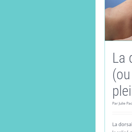
La 
(ou
ple
Par
Julie Pa
La dorsa