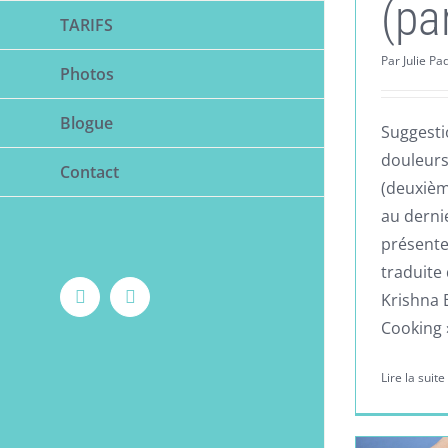
(pa
TARIFS
Par
Julie Pa
Photos
Blogue
Suggesti
douleurs
Contact
(deuxième
au dernie
présente
traduite 
Krishna 
Facebook
LinkedIn
Cooking 
Lire la suite