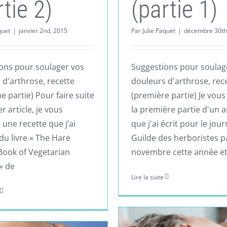
rtie 2)
(partie 1)
quet
|
janvier 2nd, 2015
Par
Julie Paquet
|
décembre 30th
ons pour soulager vos
Suggestions pour soulag
 d'arthrose, recette
douleurs d'arthrose, rec
 partie) Pour faire suite
(première partie) Je vous
r article, je vous
la première partie d'un ar
 une recette que j’ai
que j'ai écrit pour le jour
du livre « The Hare
Guilde des herboristes p
Book of Vegetarian
novembre cette année et
» de
Lire la suite