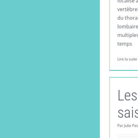
localisé
vertèbres
du thorax
lombaire
multiples
temps
Lire la suite
Les
sai
Par
Julie Pa