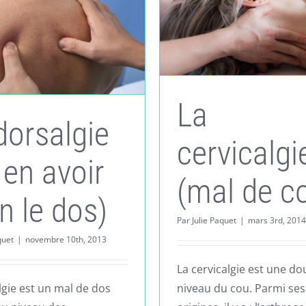
La
dorsalgie
cervicalgi
 en avoir
(mal de c
in le dos)
Par
Julie Paquet
|
mars 3rd, 2014
quet
|
novembre 10th, 2013
La cervicalgie est une do
lgie est un mal de dos
niveau du cou. Parmi ses