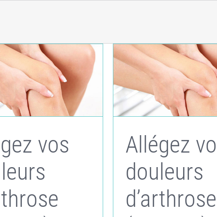
égez vos
Allégez v
leurs
douleurs
rthrose
d’arthrose