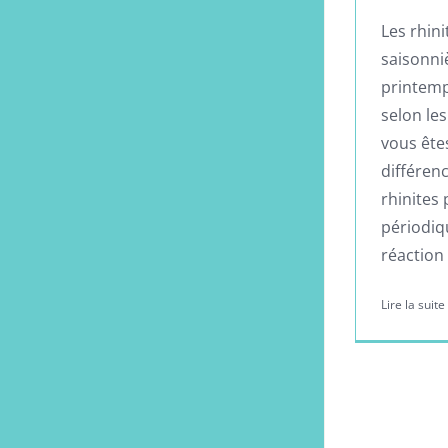
Les rhini
saisonni
printemp
selon le
vous êtes
différenc
rhinites 
périodiqu
réaction
Lire la suite