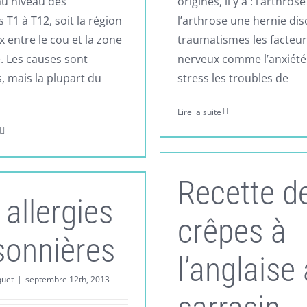
 au niveau des
origines, il y a : l’arthrose
 T1 à T12, soit la région
l’arthrose une hernie dis
 entre le cou et la zone
traumatismes les facteu
. Les causes sont
nerveux comme l’anxiété
, mais la plupart du
stress les troubles de
Lire la suite
Recette d
 allergies
crêpes à
sonnières
l’anglaise
quet
|
septembre 12th, 2013