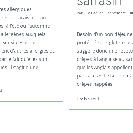
sarrasin
tes allergiques
Par
Julie Paquet
|
septembre 19t
ères apparaissent au
s, à l’été ou l’automne
s allergènes auxquels
Besoin d’un bon déjeune
 sensibles et se
protéiné sans gluten? Je
ient d’autres allergies ou
suggère donc une recett
par le fait qu’elles sont
crêpes à l’anglaise au sar
es. Il s’agit d’une
que les Anglais appellent
pancakes ». Le fait de m
crêpes nappées
Lire la suite