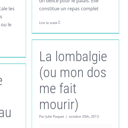
un délice pour le palais. Elle
cale les
constitue un repas complet
rs
Lire la suite
 ou le
La lombalgie
(ou mon dos
e
me fait
mourir)
 au
Par
Julie Paquet
|
octobre 20th, 2013