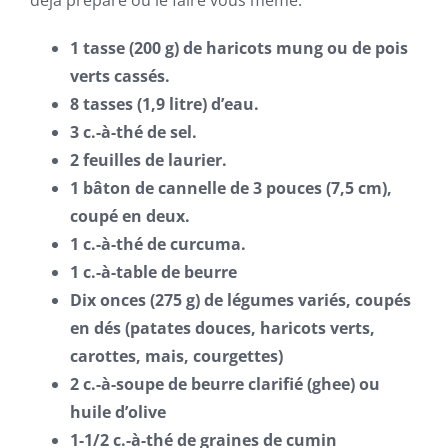
déjà préparé ou le faire vous même.
1 tasse (200 g) de haricots mung ou de pois
verts cassés.
8 tasses (1,9 litre) d’eau.
3 c.-à-thé de sel.
2 feuilles de laurier.
1 bâton de cannelle de 3 pouces (7,5 cm),
coupé en deux.
1 c.-à-thé de curcuma.
1 c.-à-table de beurre
Dix onces (275 g) de légumes variés, coupés
en dés (patates douces, haricots verts,
carottes, mais, courgettes)
2 c.-à-soupe de beurre clarifié (ghee) ou
huile d’olive
1-1/2 c.-à-thé de graines de cumin