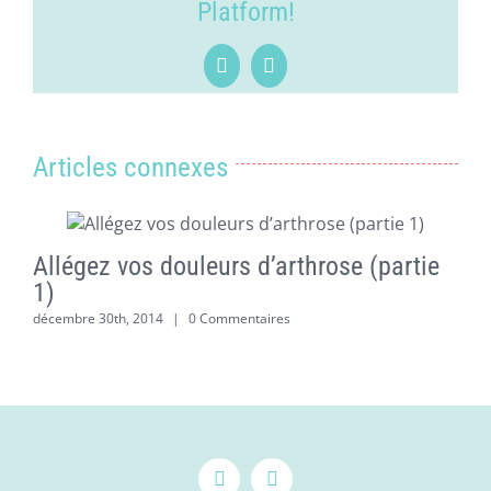
Platform!
Facebook
LinkedIn
Articles connexes
Allégez vos douleurs d’arthrose (partie
1)
d
décembre 30th, 2014
|
0 Commentaires