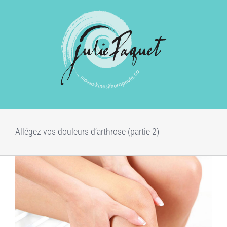
Passer
au
contenu
Allégez vos douleurs d’arthrose (partie 2)
Voir
l'image
agrandie